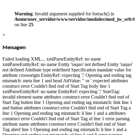
Warning
: Invalid argument supplied for foreach() in
/home/user_servidor/www/servidor/modules/mod_jw_srfr/tm
on line
25
×
Mensagem
Failed loading XML... xmlParseEntityRef: no name
xmlParseEntityRef: no name Entity 'raquo' not defined Entity 'raquo'
not defined Attribute type redefined Specification mandate value for
attribute crossorigin EntityRef: expecting ';' Opening and ending tag
mismatch: meta line 1 and head AttValue: " or ' expected attributes
construct error Couldn't find end of Start Tag body line 1
xmlParseEntityRef: no name EntityRef: expecting ';' StartTag:
invalid element name attributes construct error Couldn't find end of
Start Tag button line 1 Opening and ending tag mismatch: link line 1
and button attributes construct error Couldn't find end of Start Tag a
line 1 Opening and ending tag mismatch: li line 1 and a attributes
construct error Couldn't find end of Start Tag ul line 1 error parsing
attribute name attributes construct error Couldn't find end of Start
Tag ahref line 1 Opening and ending tag mismatch: li line 1 and a
Opening and ending tag mismatch: ul line 1 and li error parsing